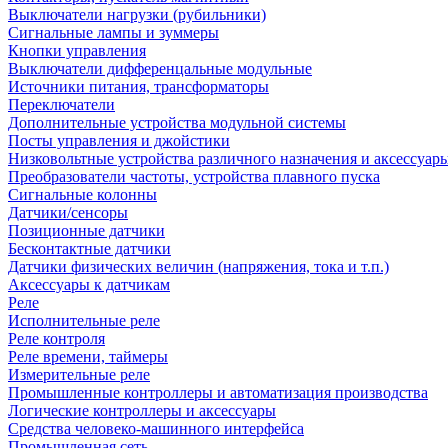
Выключатели нагрузки (рубильники)
Сигнальные лампы и зуммеры
Кнопки управления
Выключатели дифференцальные модульные
Источники питания, трансформаторы
Переключатели
Дополнительные устройства модульной системы
Посты управления и джойстики
Низковольтные устройства различного назначения и аксессуар
Преобразователи частоты, устройства плавного пуска
Сигнальные колонны
Датчики/сенсоры
Позиционные датчики
Бесконтактные датчики
Датчики физических величин (напряжения, тока и т.п.)
Аксессуары к датчикам
Реле
Исполнительные реле
Реле контроля
Реле времени, таймеры
Измерительные реле
Промышленные контроллеры и автоматизация производства
Логические контроллеры и аксессуары
Средства человеко-машинного интерфейса
Промышленная сеть