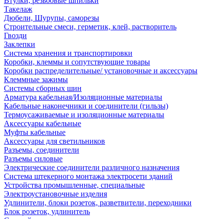
Втулки, резьбовые шпильки
Такелаж
Дюбели, Шурупы, саморезы
Строительные смеси, герметик, клей, растворитель
Гвозди
Заклепки
Система хранения и транспортировки
Коробки, клеммы и сопутствующие товары
Коробки распределительные/ установочные и аксессуары
Клеммные зажимы
Системы сборных шин
Арматура кабельная/Изоляционные материалы
Кабельные наконечники и соединители (гильзы)
Термоусаживаемые и изоляционные материалы
Аксессуары кабельные
Муфты кабельные
Аксессуары для светильников
Разъемы, соединители
Разъемы силовые
Электрические соединители различного назначения
Система штекерного монтажа электросети зданий
Устройства промышленные, специальные
Электроустановочные изделия
Удлинители, блоки розеток, разветвители, переходники
Блок розеток, удлинитель