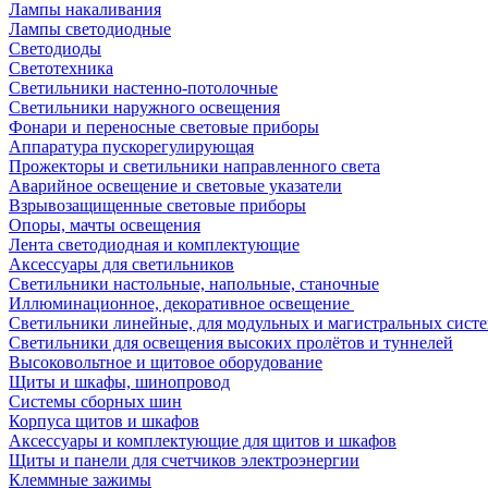
Лампы накаливания
Лампы светодиодные
Светодиоды
Светотехника
Светильники настенно-потолочные
Светильники наружного освещения
Фонари и переносные световые приборы
Аппаратура пускорегулирующая
Прожекторы и светильники направленного света
Аварийное освещение и световые указатели
Взрывозащищенные световые приборы
Опоры, мачты освещения
Лента светодиодная и комплектующие
Аксессуары для светильников
Светильники настольные, напольные, станочные
Иллюминационное, декоративное освещение
Светильники линейные, для модульных и магистральных сист
Светильники для освещения высоких пролётов и туннелей
Высоковольтное и щитовое оборудование
Щиты и шкафы, шинопровод
Системы сборных шин
Корпуса щитов и шкафов
Аксессуары и комплектующие для щитов и шкафов
Щиты и панели для счетчиков электроэнергии
Клеммные зажимы