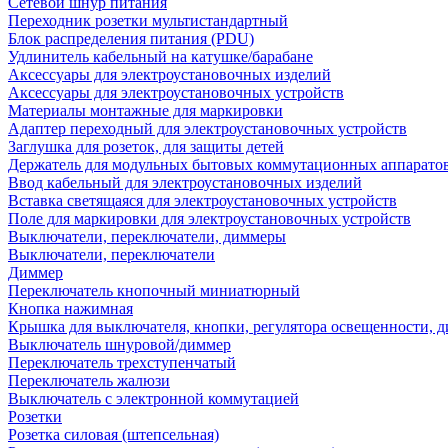
Сетевой шнур питания
Переходник розетки мультистандартный
Блок распределения питания (PDU)
Удлинитель кабельный на катушке/барабане
Аксессуары для электроустановочных изделий
Аксессуары для электроустановочных устройств
Материалы монтажные для маркировки
Адаптер переходный для электроустановочных устройств
Заглушка для розеток, для защиты детей
Держатель для модульных бытовых коммутационных аппарато
Ввод кабельный для электроустановочных изделий
Вставка светящаяся для электроустановочных устройств
Поле для маркировки для электроустановочных устройств
Выключатели, переключатели, диммеры
Выключатели, переключатели
Диммер
Переключатель кнопочный миниатюрный
Кнопка нажимная
Крышка для выключателя, кнопки, регулятора освещенности, 
Выключатель шнуровой/диммер
Переключатель трехступенчатый
Переключатель жалюзи
Выключатель с электронной коммутацией
Розетки
Розетка силовая (штепсельная)