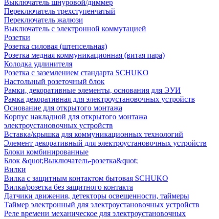
Выключатель шнуровой/диммер
Переключатель трехступенчатый
Переключатель жалюзи
Выключатель с электронной коммутацией
Розетки
Розетка силовая (штепсельная)
Розетка медная коммуникационная (витая пара)
Колодка удлинителя
Розетка с заземлением стандарта SCHUKO
Настольный розеточный блок
Рамки, декоративные элементы, основания для ЭУИ
Рамка декоративная для электроустановочных устройств
Основание для открытого монтажа
Корпус накладной для открытого монтажа
электроустановочных устройств
Вставка/крышка для коммуникационных технологий
Элемент декоративный для электроустановочных устройств
Блоки комбинированные
Блок &quot;Выключатель-розетка&quot;
Вилки
Вилка с защитным контактом бытовая SCHUKO
Вилка/розетка без защитного контакта
Датчики движения, детекторы освещенности, таймеры
Таймер электронный для электроустановочных устройств
Реле времени механическое для электроустановочных