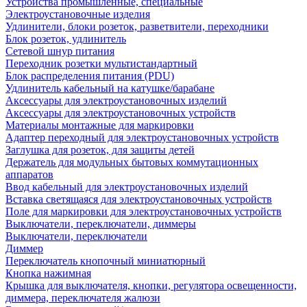
Устройства промышленные, специальные
Электроустановочные изделия
Удлинители, блоки розеток, разветвители, переходники
Блок розеток, удлинитель
Сетевой шнур питания
Переходник розетки мультистандартный
Блок распределения питания (PDU)
Удлинитель кабельный на катушке/барабане
Аксессуары для электроустановочных изделий
Аксессуары для электроустановочных устройств
Материалы монтажные для маркировки
Адаптер переходный для электроустановочных устройств
Заглушка для розеток, для защиты детей
Держатель для модульных бытовых коммутационных
аппаратов
Ввод кабельный для электроустановочных изделий
Вставка светящаяся для электроустановочных устройств
Поле для маркировки для электроустановочных устройств
Выключатели, переключатели, диммеры
Выключатели, переключатели
Диммер
Переключатель кнопочный миниатюрный
Кнопка нажимная
Крышка для выключателя, кнопки, регулятора освещенности,
диммера, переключателя жалюзи