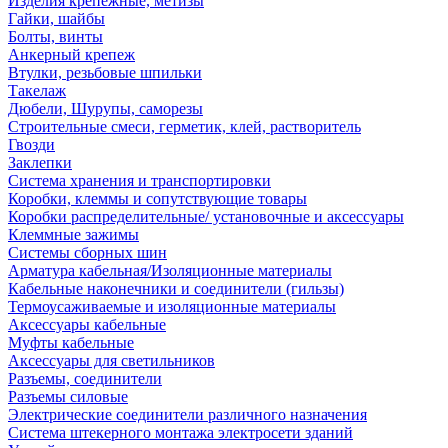
Изделия крепежные, метизы
Гайки, шайбы
Болты, винты
Анкерный крепеж
Втулки, резьбовые шпильки
Такелаж
Дюбели, Шурупы, саморезы
Строительные смеси, герметик, клей, растворитель
Гвозди
Заклепки
Система хранения и транспортировки
Коробки, клеммы и сопутствующие товары
Коробки распределительные/ установочные и аксессуары
Клеммные зажимы
Системы сборных шин
Арматура кабельная/Изоляционные материалы
Кабельные наконечники и соединители (гильзы)
Термоусаживаемые и изоляционные материалы
Аксессуары кабельные
Муфты кабельные
Аксессуары для светильников
Разъемы, соединители
Разъемы силовые
Электрические соединители различного назначения
Система штекерного монтажа электросети зданий