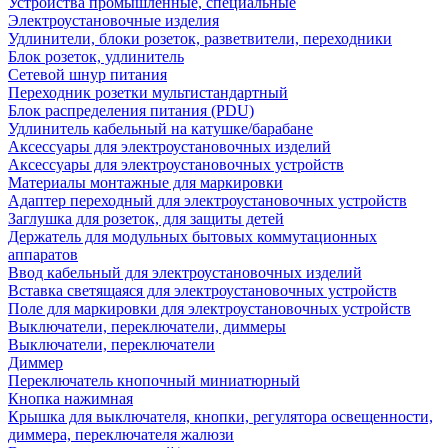
Устройства промышленные, специальные
Электроустановочные изделия
Удлинители, блоки розеток, разветвители, переходники
Блок розеток, удлинитель
Сетевой шнур питания
Переходник розетки мультистандартный
Блок распределения питания (PDU)
Удлинитель кабельный на катушке/барабане
Аксессуары для электроустановочных изделий
Аксессуары для электроустановочных устройств
Материалы монтажные для маркировки
Адаптер переходный для электроустановочных устройств
Заглушка для розеток, для защиты детей
Держатель для модульных бытовых коммутационных
аппаратов
Ввод кабельный для электроустановочных изделий
Вставка светящаяся для электроустановочных устройств
Поле для маркировки для электроустановочных устройств
Выключатели, переключатели, диммеры
Выключатели, переключатели
Диммер
Переключатель кнопочный миниатюрный
Кнопка нажимная
Крышка для выключателя, кнопки, регулятора освещенности,
диммера, переключателя жалюзи