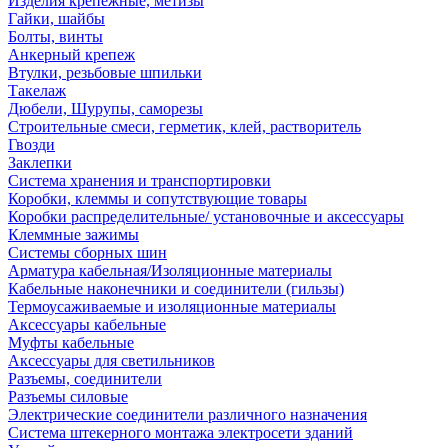
Изделия крепежные, метизы
Гайки, шайбы
Болты, винты
Анкерный крепеж
Втулки, резьбовые шпильки
Такелаж
Дюбели, Шурупы, саморезы
Строительные смеси, герметик, клей, растворитель
Гвозди
Заклепки
Система хранения и транспортировки
Коробки, клеммы и сопутствующие товары
Коробки распределительные/ установочные и аксессуары
Клеммные зажимы
Системы сборных шин
Арматура кабельная/Изоляционные материалы
Кабельные наконечники и соединители (гильзы)
Термоусаживаемые и изоляционные материалы
Аксессуары кабельные
Муфты кабельные
Аксессуары для светильников
Разъемы, соединители
Разъемы силовые
Электрические соединители различного назначения
Система штекерного монтажа электросети зданий