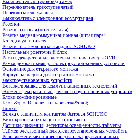
Выключатель шнуровой/диммер
Переключатель трехступенчатый
Переключатель жалюзи
Выключатель с электронной коммутацией
Розетки
Розетка силовая (штепсельная)
Розетка медная коммуникационная (витая пара)
Колодка удлинителя
Розетка с заземлением стандарта SCHUKO
Настольный розеточный блок
Рамки, декоративные элементы, основания для ЭУИ
Рамка декоративная для электроустановочных устройств
Основание для открытого монтажа
Корпус накладной для открытого монтажа
электроустановочных устройств
Вставка/крышка для коммуникационных технологий
Элемент декоративный для электроустановочных устройств
Блоки комбинированные
Блок &quot;Выключатель-розетка&quot;
Вилки
Вилка с защитным контактом бытовая SCHUKO
Вилка/розетка без защитного контакта
Датчики движения, детекторы освещенности, таймеры
Таймер электронный для электроустановочных устройств
Реле времени механическое для электроустановочных